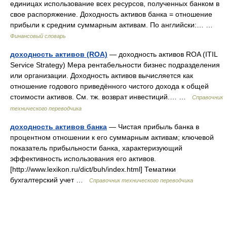
единицах использование всех ресурсов, полученных банком в
свое распоряжение. Доходность активов банка = отношение
прибыли к средним суммарным активам. По английски:… …
Финансовый словарь
доходность активов (ROA)
— доходность активов ROA (ITIL
Service Strategy) Мера рентабельности бизнес подразделения
или организации. Доходность активов вычисляется как
отношение годового приведённого чистого дохода к общей
стоимости активов. См. тж. возврат инвестиций.… …
Справочник
технического переводчика
доходность активов банка
— Чистая прибыль банка в
процентном отношении к его суммарным активам; ключевой
показатель прибыльности банка, характеризующий
эффективность использования его активов.
[http://www.lexikon.ru/dict/buh/index.html] Тематики
бухгалтерский учет …
Справочник технического переводчика