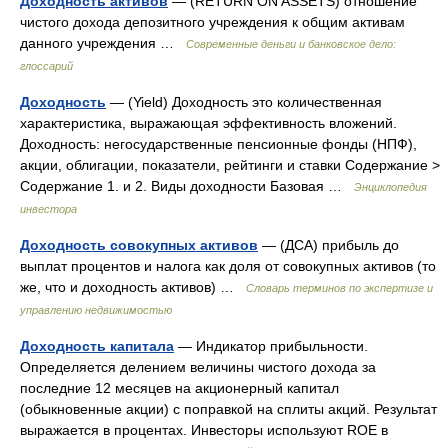
Доходность активов
— (RETURN ON ASSETS) отношение
чистого дохода депозитного учреждения к общим активам
данного учреждения …
Современные деньги и банковское дело:
глоссарий
Доходность
— (Yield) Доходность это количественная
характеристика, выражающая эффективность вложений.
Доходность: негосударственные пенсионные фонды (НПФ),
акции, облигации, показатели, рейтинги и ставки Содержание >
Содержание 1. и 2. Виды доходности Базовая …
Энциклопедия
инвестора
Доходность совокупных активов
— (ДСА) прибыль до
выплат процентов и налога как доля от совокупных активов (то
же, что и доходность активов) …
Словарь терминов по экспертизе и
управлению недвижимостью
Доходность капитала
— Индикатор прибыльности.
Определяется делением величины чистого дохода за
последние 12 месяцев на акционерный капитал
(обыкновенные акции) с поправкой на сплиты акций. Результат
выражается в процентах. Инвесторы используют ROE в